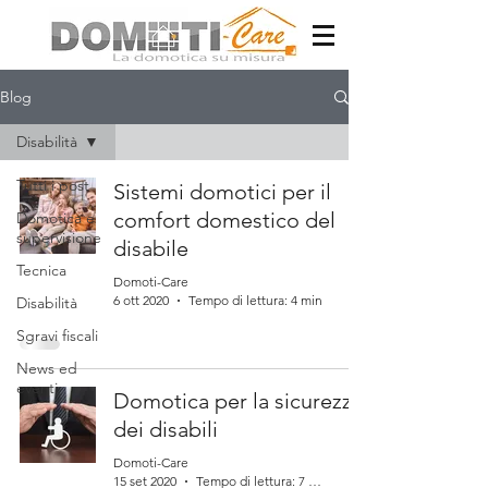
Blog
Disabilità
Tutti i post
Sistemi domotici per il
comfort domestico del
Domotica e
supervisione
disabile
Tecnica
Domoti-Care
6 ott 2020
Tempo di lettura: 4 min
Disabilità
Sgravi fiscali
News ed
eventi
Domotica per la sicurezza
dei disabili
Domoti-Care
15 set 2020
Tempo di lettura: 7 min