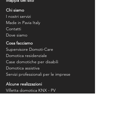
Mappa del sito
Chi siamo
I nostri servizi
Made in Pavia Italy
Contatti
Dove siamo
Cosa facciamo
Supervisore Domoti-Care
Domotica residenziale
Case domotiche per disabili
Domotica assistiva
Servizi professionali per le imprese
Alcune realizzazioni
Villetta domotica KNX - PV
Smart-home accessibile - PV
Spazio Uffici e coworking - MI
ANFFAS Pavia - Residenza disabili
B&B domotico - Roma
Ricostruzione impianto KNX - MI
Sgravi e incentivi per la domotica