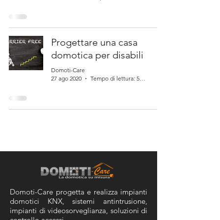
Progettare una casa
domotica per disabili
Domoti-Care
27 ago 2020
Tempo di lettura: 5 min
Domoti-Care progetta e realizza
impianti
domotici KNX,
sistemi antintrusione,
impianti di videosorveglianza,
soluzioni di
controllo accessi.