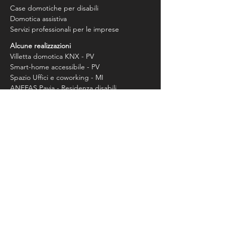
Case domotiche per disabili
Domotica assistiva
Servizi professionali per le imprese
Alcune realizzazioni
Villetta domotica KNX - PV
Smart-home accessibile - PV
Spazio Uffici e coworking - MI
ANFFAS Pavia - Residenza disabili
B&B domotico - Roma
Ricostruzione impianto KNX - MI
Sgravi e incentivi per la domotica
Ecobonus 2022
Bonus sicurezza 2022
Bonus impianti elettrici 2022
Bonus barriere architettoniche 2022
Rimborso case accessibili | Lombardia
Cos'è la domotica
Lo standard KNX
Norma CEI 64/08