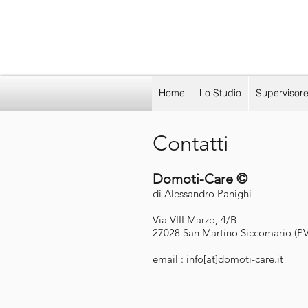
Home
Lo Studio
Supervisor
Contatti
Domoti-Care ©
di Alessandro Panighi
Via VIII Marzo, 4/B
27028 San Martino Siccomario (PV
email : info[at]domoti-care.it