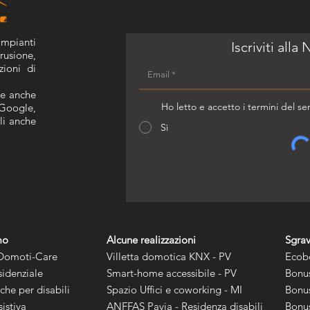
impianti
Iscriviti alla
rusione,
zioni di
ie anche
Ho letto e accetto i termini del serv
 Google,
li anche
Sì
mo
Alcune realizzazioni
Sgrav
 Domoti-Care
Villetta domotica KNX - PV
Ecob
idenziale
Smart-home accessibile - PV
Bonus
he per disabili
Spazio Uffici e coworking - MI
Bonus
istiva
ANFFAS Pavia - Residenza disabili
Bonus