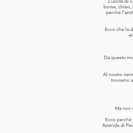
L’uscita di
borse, chiavi
perché l’anti
Ecco che la d
ac
Da questo mo
Al nostro rien
troviamo a
Ma non è
Ecco perché s
Azienda di Pav