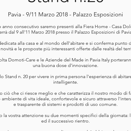
Pavia - 9/11 Marzo 2018 - Palazzo Esposizioni
o anno consecutivo saremo presenti alla Fiera Home - Casa Dol
errà dal 9 all'11 Marzo 2018 presso il Palazzo Esposizioni di Pavi
edicata alla casa e al mondo dell'abitare e si conferma punto d
 novità e le proposte più interessanti offerte dalle realtà del ter
lta Domoti-Care e le Aziende del Made in Pavia Italy porteran
una buona dose d'innovazione.
llo Stand n. 20 per vivere in prima persona l'esperienza di abitar
intelligente.
 ciò che ci riesce meglio e che caratterizza il nostro modo di 
o ambiente di vita ideale, confortevole e sicuro attraverso l'inte
e trasparente di sistemi e prodotti di uso comune.
 la vostra attenzione su due momenti specifici della giornata: l’
ed il successivo rientro.