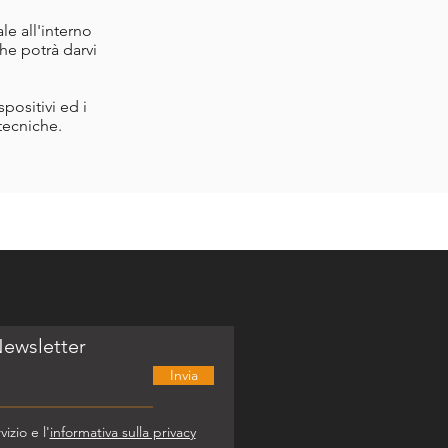
le all'interno
he potrà darvi
positivi ed i
tecniche.
 Newsletter
Invia
izio e l'
informativa sulla privacy