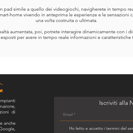
n pad simile a quello dei videogiochi, navigherete in tempo rea
smart-home vivendo in anteprima le esperienze e le sensazioni c
una volta costruita o ultimata.
realtà aumentata, poi, potrete interagire dinamicamente con i dis
 esposti per avere in tempo reale informazioni e caratteristiche 
impianti
Iscriviti alla
rusione,
zioni di
ie anche
Ho letto e accetto i termini del serv
 Google,