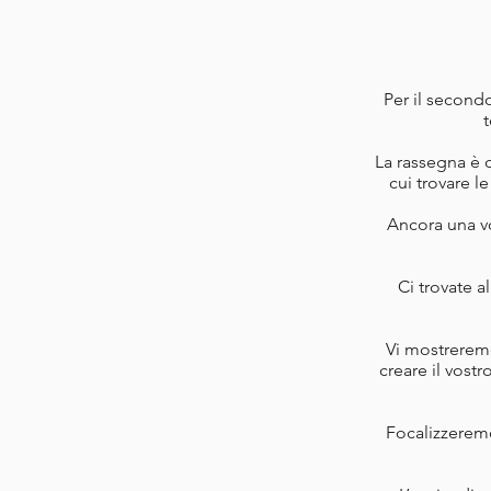
Per il second
t
La rassegna è d
cui trovare le
Ancora una vo
Ci trovate a
Vi mostreremo
creare il vostr
Focalizzeremo