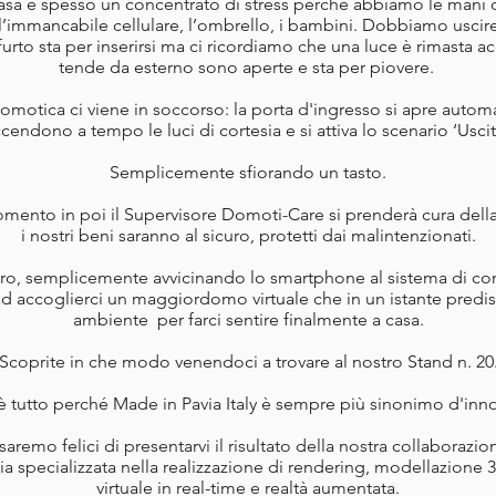
 casa è spesso un concentrato di stress perché abbiamo le mani
, l’immancabile cellulare, l’ombrello, i bambini. Dobbiamo usci
furto sta per inserirsi ma ci ricordiamo che una luce è rimasta a
tende da esterno sono aperte e sta per piovere.
omotica ci viene in soccorso: la porta d'ingresso si apre autom
cendono a tempo le luci di cortesia e si attiva lo scenario ‘Uscit
Semplicemente sfiorando un tasto.
mento in poi il
Supervisore Domoti-Care
si prenderà cura della
i nostri beni saranno al sicuro, protetti dai malintenzionati.
tro, semplicemente avvicinando lo smartphone al sistema di con
d accoglierci un maggiordomo virtuale che in un istante pred
ambiente per farci sentire finalmente a casa.
Scoprite in che modo venendoci a trovare al nostro Stand n. 20
 tutto perché Made in Pavia Italy è sempre più sinonimo d'inn
aremo felici di presentarvi il risultato della nostra collaborazi
ia specializzata nella realizzazione di rendering, modellazione 
virtuale in real-time e realtà aumentata.