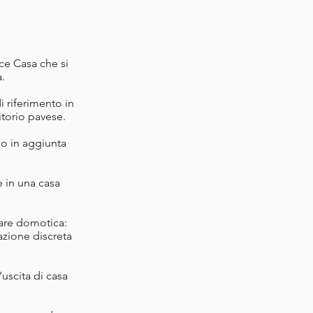
ce Casa che si
a.
i riferimento in
ritorio pavese.
no in aggiunta
e in una casa
fare domotica:
razione discreta
uscita di casa