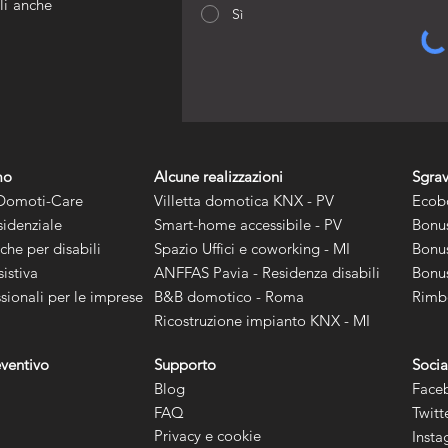
li anche
Sì
mo
Alcune realizzazioni
Sgrav
 Domoti-Care
Villetta domotica KNX - PV
Ecob
idenziale
Smart-home accessibile - PV
Bonus
he per disabili
Spazio Uffici e coworking - MI
Bonus
istiva
ANFFAS Pavia - Residenza disabili
Bonus
ssionali per le imprese
B&B domotico - Roma
Rimbo
Ricostruzione impianto KNX - MI
eventivo
Supporto
Socia
Blog
Face
FAQ
Twitt
Privacy e cookie
Inst