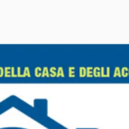
e domotico
Alcune realizzazioni
Domotica KNX
Sgravi fiscali e 