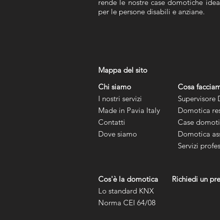
rende le nostre case domotiche idea
per le persone disabili e anziane.​
Mappa del sito
Chi siamo
Cosa faccia
I nostri servizi
Supervisore
Made in Pavia Italy
Domotica res
Contatti
Case domotic
Dove siamo
Domotica ass
Servizi profe
Cos'è la domotica
Richiedi un pr
Lo standard KNX
Norma CEI 64/08