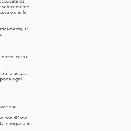
 occupate da
re velocemente
ccesa e che le
aticamente, si
a’.
 nostra casa e
trollo accessi,
ispone ogni
.
ovazione.
one con
4Draw
,
3D, navigazione