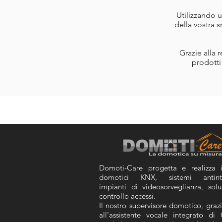
Utilizzando u
della vostra 
Grazie alla 
prodotti
Domoti-Care progetta e realizza
domotici KNX,
sistemi antint
impianti di videosorveglianza,
solu
controllo accessi.
Il nostro supervisore domotico, graz
all'assistente vocale integrato di